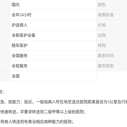
国内
颜色
全年24小时
收费标准
护送病人
价格
全新医护设备
出院
随车医护
转院
全国服务
联系时间
全程服务
服务类型
全国
则：
就急、就能力：就近，一般指病人所在地至送达医院距离直径为5公里及行
指快速转送，并要求转送到二级甲等以上级别医院；
，将病人转送到有救治相应病种能力的医院；