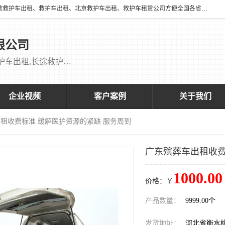
北京万家送康复医院有限公司提供：18513952202 长途救护车出租、长途救护车出租、救护车出租、北京救护车出租、救护车租赁公司方便全国各省市各类患者长途救护车转诊等需求，医帮扶医疗服务有限公司配备多辆福特成人长途监护型救护车，专用监护型儿童及新生儿救护车。
限公司
救护车出租,救护车租赁公司,北京救护车出租,长途救护车出租,长途120救护车出租,120救护车出租长途救护车出租 刘主任：18513952202
企业视频
客户案例
关于我们
出租收费标准 缓解医护资源的紧缺 服务周到
广东殡葬车出租收费
1000.00
价格：￥
产品数量：
9999.00个
发货地址：
河北省衡水