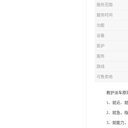
服务范围
服务时间
功能
设备
医护
服务
路线
可售卖地
救护派车原
1、就近、
2、就急，
3、就能力