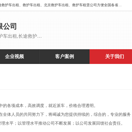
北京万家送康复医院有限公司提供：18513952202 长途救护车出租、长途救护车出租、救护车出租、北京救护车出租、救护车租赁公司方便全国各省市各类患者长途救护车转诊等需求，医帮扶医疗服务有限公司配备多辆福特成人长途监护型救护车，专用监护型儿童及新生儿救护车。
限公司
救护车出租,救护车租赁公司,北京救护车出租,长途救护车出租,长途120救护车出租,120救护车出租长途救护车出租 刘主任：18513952202
企业视频
客户案例
关于我们
中的各项成本，高效调度，就近派车，价格合理透明。
在全体人员的共同努力下，将竭诚为您提供持续的，综合的，专业的服务
管理水平；以管理水平推动公司不断发展；以公司发展回馈社会责任。